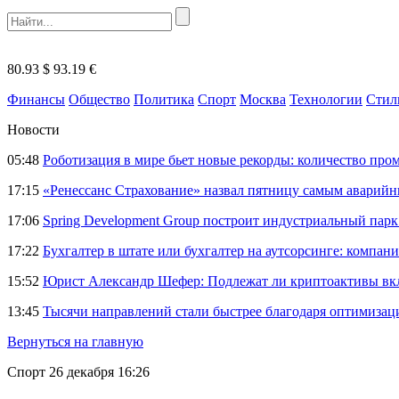
80.93 $
93.19 €
Финансы
Общество
Политика
Спорт
Москва
Технологии
Стил
Новости
05:48
Роботизация в мире бьет новые рекорды: количество пр
17:15
«Ренессанс Страхование» назвал пятницу самым аварий
17:06
Spring Development Group построит индустриальный парк 
17:22
Бухгалтер в штате или бухгалтер на аутсорсинге: компани
15:52
Юрист Александр Шефер: Подлежат ли криптоактивы вкл
13:45
Тысячи направлений стали быстрее благодаря оптимиза
Вернуться на главную
Спорт
26 декабря 16:26