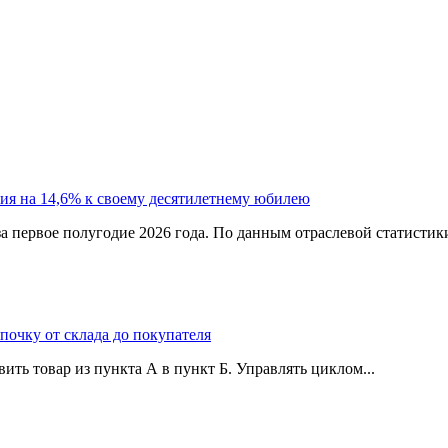
ия на 14,6% к своему десятилетнему юбилею
а первое полугодие 2026 года. По данным отраслевой статистик
епочку от склада до покупателя
ить товар из пункта А в пункт Б. Управлять циклом...