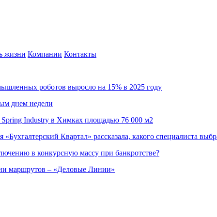
ь жизни
Компании
Контакты
омышленных роботов выросло на 15% в 2025 году
ным днем недели
Spring Industry в Химках площадью 76 000 м2
я «Бухгалтерский Квартал» рассказала, какого специалиста выбр
ючению в конкурсную массу при банкротстве?
ции маршрутов – «Деловые Линии»