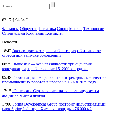
82.17 $
94.84 €
Финансы
Общество
Политика
Спорт
Москва
Технологии
Стиль жизни
Компании
Контакты
Новости
18:42
Эксперт рассказал, как избавить разработчиков от
стресса при выпуске обновлений
08:25
Выше чек — без навязчивости: три сценария
консультации, прибавляющие 15–20% к продаже
05:48
Роботизация в мире бьет новые рекорды: количество
промышленных роботов выросло на 15% в 2025 году
17:15
«Ренессанс Страхование» назвал пятницу самым
аварийным днем недели
17:06
Spring Development Group построит индустриальный
парк Spring Industry в Химках площадью 76 000 м2