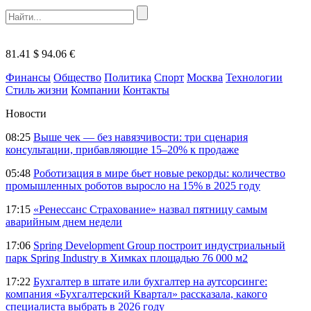
81.41 $
94.06 €
Финансы
Общество
Политика
Спорт
Москва
Технологии
Стиль жизни
Компании
Контакты
Новости
08:25
Выше чек — без навязчивости: три сценария
консультации, прибавляющие 15–20% к продаже
05:48
Роботизация в мире бьет новые рекорды: количество
промышленных роботов выросло на 15% в 2025 году
17:15
«Ренессанс Страхование» назвал пятницу самым
аварийным днем недели
17:06
Spring Development Group построит индустриальный
парк Spring Industry в Химках площадью 76 000 м2
17:22
Бухгалтер в штате или бухгалтер на аутсорсинге:
компания «Бухгалтерский Квартал» рассказала, какого
специалиста выбрать в 2026 году