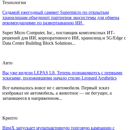
Технологии
Седьмой ежегодный саммит Supermicro по открытым
хранилищам объединит партнеров экосистемы для обмена
рекомендациями по развертыванию ИИ
Super Micro Computer, Inc., поставщик комплексных ИТ-
решений для ИИ, корпоративного ИИ, хранилищ и 5G/Edge с
Data Center Building Block Solutions...
Авто
Вы уже видели LEPAS L8. Теперь познакомьтесь с первыми
эскизами, положившими начало стилю Leopard Aesthetics
Все начиналось вовсе не с автомобиля. Первый эскиз
изображал не автомобиль, а животное — не бегущее, а
затаившееся в напряженном...
Крипто
BingX запускает мультиактивную торговую кампанию с