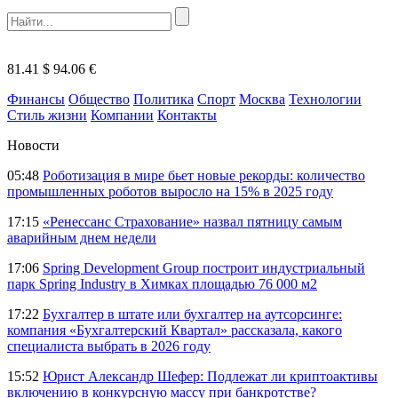
81.41 $
94.06 €
Финансы
Общество
Политика
Спорт
Москва
Технологии
Стиль жизни
Компании
Контакты
Новости
05:48
Роботизация в мире бьет новые рекорды: количество
промышленных роботов выросло на 15% в 2025 году
17:15
«Ренессанс Страхование» назвал пятницу самым
аварийным днем недели
17:06
Spring Development Group построит индустриальный
парк Spring Industry в Химках площадью 76 000 м2
17:22
Бухгалтер в штате или бухгалтер на аутсорсинге:
компания «Бухгалтерский Квартал» рассказала, какого
специалиста выбрать в 2026 году
15:52
Юрист Александр Шефер: Подлежат ли криптоактивы
включению в конкурсную массу при банкротстве?