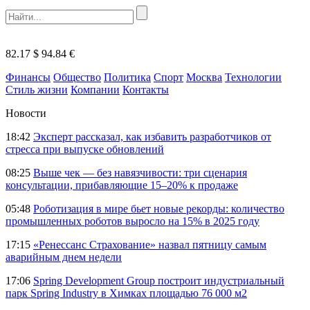
82.17 $
94.84 €
Финансы
Общество
Политика
Спорт
Москва
Технологии
Стиль жизни
Компании
Контакты
Новости
18:42
Эксперт рассказал, как избавить разработчиков от
стресса при выпуске обновлений
08:25
Выше чек — без навязчивости: три сценария
консультации, прибавляющие 15–20% к продаже
05:48
Роботизация в мире бьет новые рекорды: количество
промышленных роботов выросло на 15% в 2025 году
17:15
«Ренессанс Страхование» назвал пятницу самым
аварийным днем недели
17:06
Spring Development Group построит индустриальный
парк Spring Industry в Химках площадью 76 000 м2