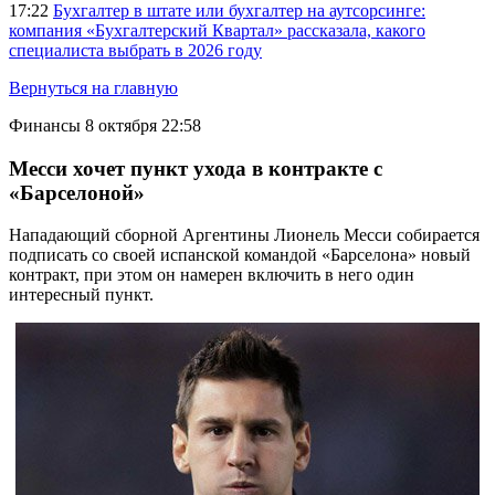
17:22
Бухгалтер в штате или бухгалтер на аутсорсинге:
компания «Бухгалтерский Квартал» рассказала, какого
специалиста выбрать в 2026 году
Вернуться на главную
Финансы
8 октября 22:58
Месси хочет пункт ухода в контракте с
«Барселоной»
Нападающий сборной Аргентины Лионель Месси собирается
подписать со своей испанской командой «Барселона» новый
контракт, при этом он намерен включить в него один
интересный пункт.