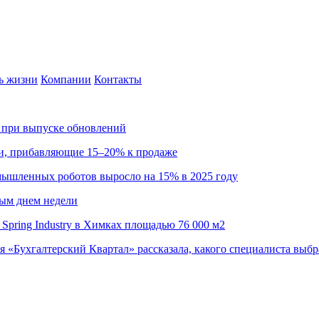
ь жизни
Компании
Контакты
са при выпуске обновлений
ии, прибавляющие 15–20% к продаже
омышленных роботов выросло на 15% в 2025 году
ным днем недели
Spring Industry в Химках площадью 76 000 м2
я «Бухгалтерский Квартал» рассказала, какого специалиста выбр