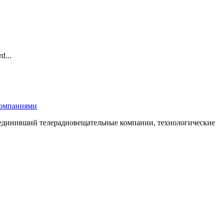
d...
компаниями
бъединивший телерадиовещательные компании, технологические