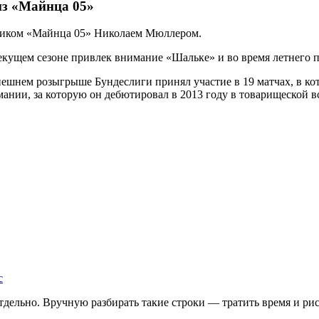
из «Майнца 05»
тником «Майнца 05» Николаем Мюллером.
текущем сезоне привлек внимание «Шальке» и во время летнего п
нем розыгрыше Бундеслиги принял участие в 19 матчах, в кото
мании, за которую он дебютировал в 2013 году в товарищеской 
с
дельно. Вручную разбирать такие строки — тратить время и риск