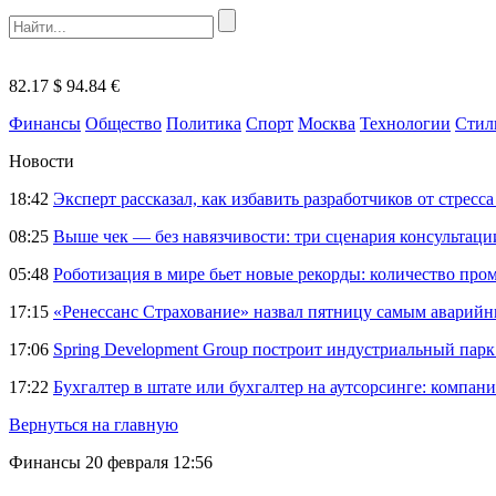
82.17 $
94.84 €
Финансы
Общество
Политика
Спорт
Москва
Технологии
Стил
Новости
18:42
Эксперт рассказал, как избавить разработчиков от стрес
08:25
Выше чек — без навязчивости: три сценария консультац
05:48
Роботизация в мире бьет новые рекорды: количество пр
17:15
«Ренессанс Страхование» назвал пятницу самым аварий
17:06
Spring Development Group построит индустриальный парк 
17:22
Бухгалтер в штате или бухгалтер на аутсорсинге: компани
Вернуться на главную
Финансы
20 февраля 12:56