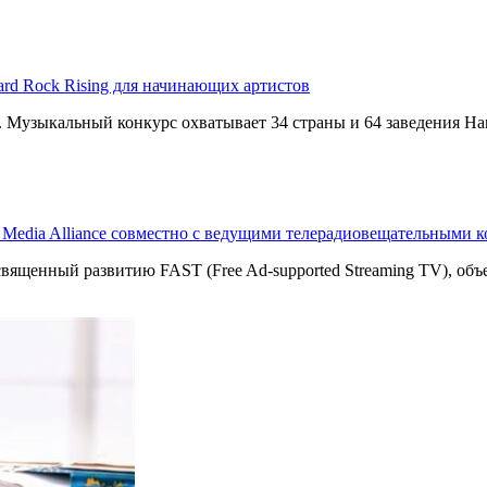
ard Rock Rising для начинающих артистов
g. Музыкальный конкурс охватывает 34 страны и 64 заведения Har
T Media Alliance совместно с ведущими телерадиовещательными 
священный развитию FAST (Free Ad-supported Streaming TV), о