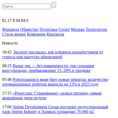
82.17 $
94.84 €
Финансы
Общество
Политика
Спорт
Москва
Технологии
Стиль жизни
Компании
Контакты
Новости
18:42
Эксперт рассказал, как избавить разработчиков от
стресса при выпуске обновлений
08:25
Выше чек — без навязчивости: три сценария
консультации, прибавляющие 15–20% к продаже
05:48
Роботизация в мире бьет новые рекорды: количество
промышленных роботов выросло на 15% в 2025 году
17:15
«Ренессанс Страхование» назвал пятницу самым
аварийным днем недели
17:06
Spring Development Group построит индустриальный
парк Spring Industry в Химках площадью 76 000 м2