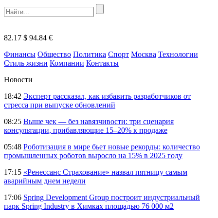
82.17 $
94.84 €
Финансы
Общество
Политика
Спорт
Москва
Технологии
Стиль жизни
Компании
Контакты
Новости
18:42
Эксперт рассказал, как избавить разработчиков от
стресса при выпуске обновлений
08:25
Выше чек — без навязчивости: три сценария
консультации, прибавляющие 15–20% к продаже
05:48
Роботизация в мире бьет новые рекорды: количество
промышленных роботов выросло на 15% в 2025 году
17:15
«Ренессанс Страхование» назвал пятницу самым
аварийным днем недели
17:06
Spring Development Group построит индустриальный
парк Spring Industry в Химках площадью 76 000 м2