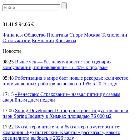
81.41 $
94.06 €
Финансы
Общество
Политика
Спорт
Москва
Технологии
Стиль жизни
Компании
Контакты
Новости
08:25
Выше чек — без навязчивости: три сценария
консультации, прибавляющие 15–20% к продаже
05:48
Роботизация в мире бьет новые рекорды: количество
промышленных роботов выросло на 15% в 2025 году
17:15
«Ренессанс Страхование» назвал пятницу самым
аварийным днем недели
17:06
Spring Development Group построит индустриальный
парк Spring Industry в Химках площадью 76 000 м2
17:22
Бухгалтер в штате или бухгалтер на аутсорсинге:
компания «Бухгалтерский Квартал» рассказала, какого
специалиста выбрать в 2026 году