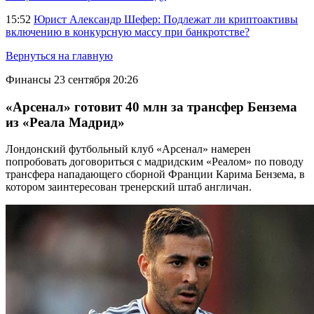
15:52
Юрист Александр Шефер: Подлежат ли криптоактивы
включению в конкурсную массу при банкротстве?
Вернуться на главную
Финансы
23 сентября 20:26
«Арсенал» готовит 40 млн за трансфер Бензема
из «Реала Мадрид»
Лондонский футбольный клуб «Арсенал» намерен
попробовать договориться с мадридским «Реалом» по поводу
трансфера нападающего сборной Франции Карима Бензема, в
котором заинтересован тренерский штаб англичан.