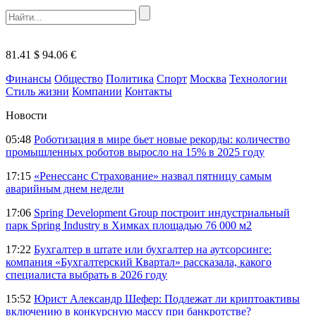
81.41 $
94.06 €
Финансы
Общество
Политика
Спорт
Москва
Технологии
Стиль жизни
Компании
Контакты
Новости
05:48
Роботизация в мире бьет новые рекорды: количество
промышленных роботов выросло на 15% в 2025 году
17:15
«Ренессанс Страхование» назвал пятницу самым
аварийным днем недели
17:06
Spring Development Group построит индустриальный
парк Spring Industry в Химках площадью 76 000 м2
17:22
Бухгалтер в штате или бухгалтер на аутсорсинге:
компания «Бухгалтерский Квартал» рассказала, какого
специалиста выбрать в 2026 году
15:52
Юрист Александр Шефер: Подлежат ли криптоактивы
включению в конкурсную массу при банкротстве?