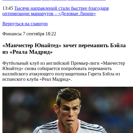
13:45
Тысячи направлений стали быстрее благодаря
оптимизации маршрутов – «Деловые Линии»
Вернуться на главную
Финансы
7 сентября 18:22
«Манчестер Юнайтед» хочет переманить Бэйла
из «Реала Мадрид»
Футбольный клуб из английской Премьер-лиги «Манчестер
Юнайтед» снова собирается попробовать переманить
валлийского атакующего полузащитника Гарета Бэйла из
испанского клуба «Реал Мадрид».