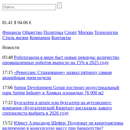
81.41 $
94.06 €
Финансы
Общество
Политика
Спорт
Москва
Технологии
Стиль жизни
Компании
Контакты
Новости
05:48
Роботизация в мире бьет новые рекорды: количество
промышленных роботов выросло на 15% в 2025 году
17:15
«Ренессанс Страхование» назвал пятницу самым
аварийным днем недели
17:06
Spring Development Group построит индустриальный
парк Spring Industry в Химках площадью 76 000 м2
17:22
Бухгалтер в штате или бухгалтер на аутсорсинге:
компания «Бухгалтерский Квартал» рассказала, какого
специалиста выбрать в 2026 году
15:52
Юрист Александр Шефер: Подлежат ли криптоактивы
включению в конкурсную массу при банкротстве?