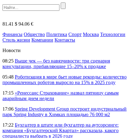
81.41 $
94.06 €
Финансы
Общество
Политика
Спорт
Москва
Технологии
Стиль жизни
Компании
Контакты
Новости
08:25
Выше чек — без навязчивости: три сценария
консультации, прибавляющие 15–20% к продаже
05:48
Роботизация в мире бьет новые рекорды: количество
промышленных роботов выросло на 15% в 2025 году
17:15
«Ренессанс Страхование» назвал пятницу самым
аварийным днем недели
17:06
Spring Development Group построит индустриальный
парк Spring Industry в Химках площадью 76 000 м2
17:22
Бухгалтер в штате или бухгалтер на аутсорсинге:
компания «Бухгалтерский Квартал» рассказала, какого
специалиста выбрать в 2026 году