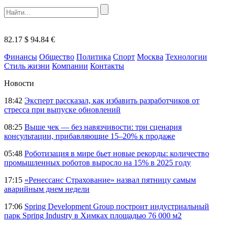
82.17 $
94.84 €
Финансы
Общество
Политика
Спорт
Москва
Технологии
Стиль жизни
Компании
Контакты
Новости
18:42
Эксперт рассказал, как избавить разработчиков от
стресса при выпуске обновлений
08:25
Выше чек — без навязчивости: три сценария
консультации, прибавляющие 15–20% к продаже
05:48
Роботизация в мире бьет новые рекорды: количество
промышленных роботов выросло на 15% в 2025 году
17:15
«Ренессанс Страхование» назвал пятницу самым
аварийным днем недели
17:06
Spring Development Group построит индустриальный
парк Spring Industry в Химках площадью 76 000 м2