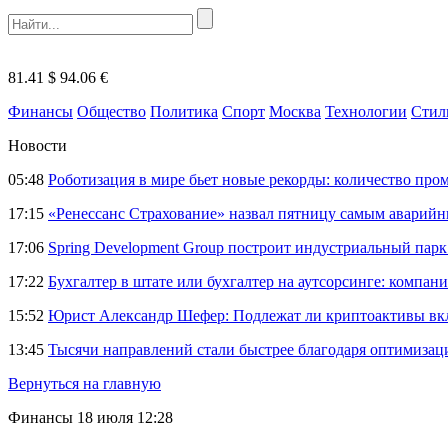
81.41 $
94.06 €
Финансы
Общество
Политика
Спорт
Москва
Технологии
Стил
Новости
05:48
Роботизация в мире бьет новые рекорды: количество пр
17:15
«Ренессанс Страхование» назвал пятницу самым аварий
17:06
Spring Development Group построит индустриальный парк 
17:22
Бухгалтер в штате или бухгалтер на аутсорсинге: компани
15:52
Юрист Александр Шефер: Подлежат ли криптоактивы вкл
13:45
Тысячи направлений стали быстрее благодаря оптимиза
Вернуться на главную
Финансы
18 июля 12:28