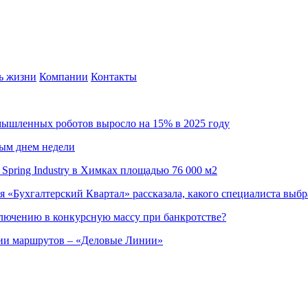
ь жизни
Компании
Контакты
омышленных роботов выросло на 15% в 2025 году
ным днем недели
Spring Industry в Химках площадью 76 000 м2
я «Бухгалтерский Квартал» рассказала, какого специалиста выбр
ючению в конкурсную массу при банкротстве?
ции маршрутов – «Деловые Линии»