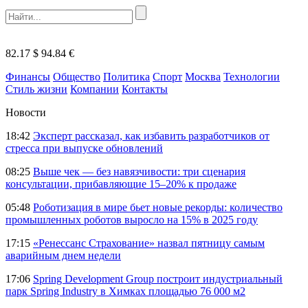
82.17 $
94.84 €
Финансы
Общество
Политика
Спорт
Москва
Технологии
Стиль жизни
Компании
Контакты
Новости
18:42
Эксперт рассказал, как избавить разработчиков от
стресса при выпуске обновлений
08:25
Выше чек — без навязчивости: три сценария
консультации, прибавляющие 15–20% к продаже
05:48
Роботизация в мире бьет новые рекорды: количество
промышленных роботов выросло на 15% в 2025 году
17:15
«Ренессанс Страхование» назвал пятницу самым
аварийным днем недели
17:06
Spring Development Group построит индустриальный
парк Spring Industry в Химках площадью 76 000 м2