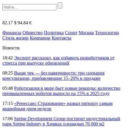
82.17 $
94.84 €
Финансы
Общество
Политика
Спорт
Москва
Технологии
Стиль жизни
Компании
Контакты
Новости
18:42
Эксперт рассказал, как избавить разработчиков от
стресса при выпуске обновлений
08:25
Выше чек — без навязчивости: три сценария
консультации, прибавляющие 15–20% к продаже
05:48
Роботизация в мире бьет новые рекорды: количество
промышленных роботов выросло на 15% в 2025 году
17:15
«Ренессанс Страхование» назвал пятницу самым
аварийным днем недели
17:06
Spring Development Group построит индустриальный
парк Spring Industry в Химках площадью 76 000 м2