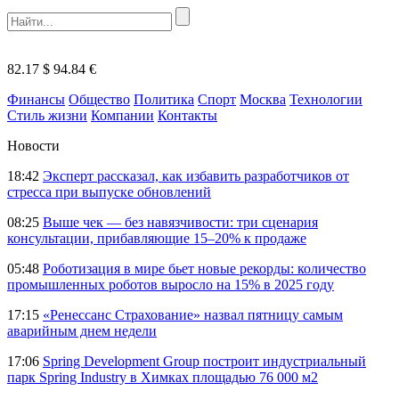
82.17 $
94.84 €
Финансы
Общество
Политика
Спорт
Москва
Технологии
Стиль жизни
Компании
Контакты
Новости
18:42
Эксперт рассказал, как избавить разработчиков от
стресса при выпуске обновлений
08:25
Выше чек — без навязчивости: три сценария
консультации, прибавляющие 15–20% к продаже
05:48
Роботизация в мире бьет новые рекорды: количество
промышленных роботов выросло на 15% в 2025 году
17:15
«Ренессанс Страхование» назвал пятницу самым
аварийным днем недели
17:06
Spring Development Group построит индустриальный
парк Spring Industry в Химках площадью 76 000 м2