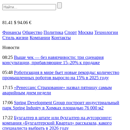
81.41 $
94.06 €
Финансы
Общество
Политика
Спорт
Москва
Технологии
Стиль жизни
Компании
Контакты
Новости
08:25
Выше чек — без навязчивости: три сценария
консультации, прибавляющие 15–20% к продаже
05:48
Роботизация в мире бьет новые рекорды: количество
промышленных роботов выросло на 15% в 2025 году
17:15
«Ренессанс Страхование» назвал пятницу самым
аварийным днем недели
17:06
Spring Development Group построит индустриальный
парк Spring Industry в Химках площадью 76 000 м2
17:22
Бухгалтер в штате или бухгалтер на аутсорсинге:
компания «Бухгалтерский Квартал» рассказала, какого
специалиста выбрать в 2026 году