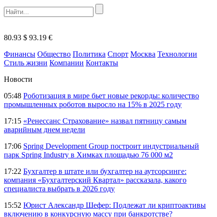
80.93 $
93.19 €
Финансы
Общество
Политика
Спорт
Москва
Технологии
Стиль жизни
Компании
Контакты
Новости
05:48
Роботизация в мире бьет новые рекорды: количество
промышленных роботов выросло на 15% в 2025 году
17:15
«Ренессанс Страхование» назвал пятницу самым
аварийным днем недели
17:06
Spring Development Group построит индустриальный
парк Spring Industry в Химках площадью 76 000 м2
17:22
Бухгалтер в штате или бухгалтер на аутсорсинге:
компания «Бухгалтерский Квартал» рассказала, какого
специалиста выбрать в 2026 году
15:52
Юрист Александр Шефер: Подлежат ли криптоактивы
включению в конкурсную массу при банкротстве?