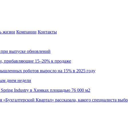
ь жизни
Компании
Контакты
са при выпуске обновлений
ии, прибавляющие 15–20% к продаже
омышленных роботов выросло на 15% в 2025 году
ным днем недели
Spring Industry в Химках площадью 76 000 м2
я «Бухгалтерский Квартал» рассказала, какого специалиста выбр