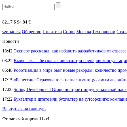
82.17 $
94.84 €
Финансы
Общество
Политика
Спорт
Москва
Технологии
Стил
Новости
18:42
Эксперт рассказал, как избавить разработчиков от стрес
08:25
Выше чек — без навязчивости: три сценария консультац
05:48
Роботизация в мире бьет новые рекорды: количество пр
17:15
«Ренессанс Страхование» назвал пятницу самым аварий
17:06
Spring Development Group построит индустриальный парк 
17:22
Бухгалтер в штате или бухгалтер на аутсорсинге: компани
Вернуться на главную
Финансы
6 апреля 11:54