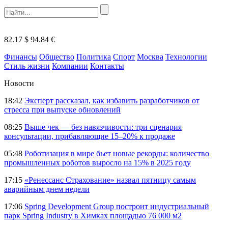
82.17 $
94.84 €
Финансы
Общество
Политика
Спорт
Москва
Технологии
Стиль жизни
Компании
Контакты
Новости
18:42
Эксперт рассказал, как избавить разработчиков от
стресса при выпуске обновлений
08:25
Выше чек — без навязчивости: три сценария
консультации, прибавляющие 15–20% к продаже
05:48
Роботизация в мире бьет новые рекорды: количество
промышленных роботов выросло на 15% в 2025 году
17:15
«Ренессанс Страхование» назвал пятницу самым
аварийным днем недели
17:06
Spring Development Group построит индустриальный
парк Spring Industry в Химках площадью 76 000 м2