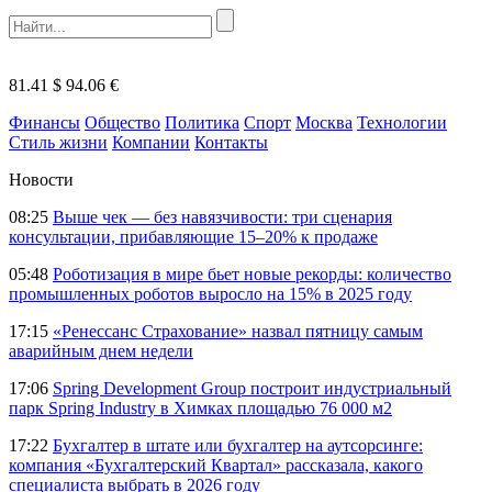
81.41 $
94.06 €
Финансы
Общество
Политика
Спорт
Москва
Технологии
Стиль жизни
Компании
Контакты
Новости
08:25
Выше чек — без навязчивости: три сценария
консультации, прибавляющие 15–20% к продаже
05:48
Роботизация в мире бьет новые рекорды: количество
промышленных роботов выросло на 15% в 2025 году
17:15
«Ренессанс Страхование» назвал пятницу самым
аварийным днем недели
17:06
Spring Development Group построит индустриальный
парк Spring Industry в Химках площадью 76 000 м2
17:22
Бухгалтер в штате или бухгалтер на аутсорсинге:
компания «Бухгалтерский Квартал» рассказала, какого
специалиста выбрать в 2026 году