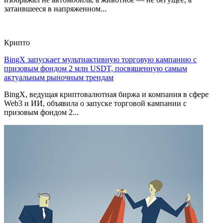
затаившееся в напряженном...
Крипто
BingX запускает мультиактивную торговую кампанию с
призовым фондом 2 млн USDT, посвященную самым
актуальным рыночным трендам
BingX, ведущая криптовалютная биржа и компания в сфере
Web3 и ИИ, объявила о запуске торговой кампании с
призовым фондом 2...