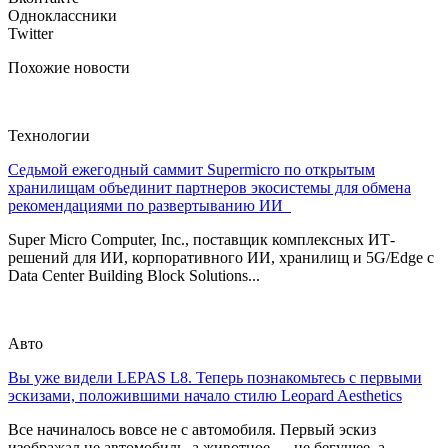
Одноклассники
Twitter
Похожие новости
Технологии
Седьмой ежегодный саммит Supermicro по открытым
хранилищам объединит партнеров экосистемы для обмена
рекомендациями по развертыванию ИИ
Super Micro Computer, Inc., поставщик комплексных ИТ-
решений для ИИ, корпоративного ИИ, хранилищ и 5G/Edge с
Data Center Building Block Solutions...
Авто
Вы уже видели LEPAS L8. Теперь познакомьтесь с первыми
эскизами, положившими начало стилю Leopard Aesthetics
Все начиналось вовсе не с автомобиля. Первый эскиз
изображал не автомобиль, а животное — не бегущее, а