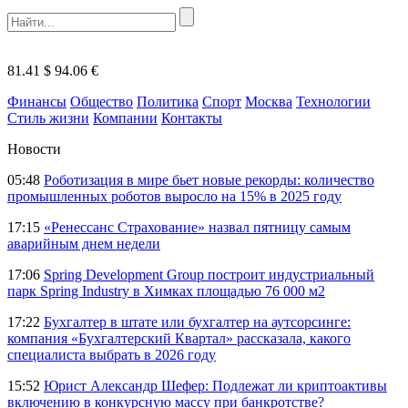
81.41 $
94.06 €
Финансы
Общество
Политика
Спорт
Москва
Технологии
Стиль жизни
Компании
Контакты
Новости
05:48
Роботизация в мире бьет новые рекорды: количество
промышленных роботов выросло на 15% в 2025 году
17:15
«Ренессанс Страхование» назвал пятницу самым
аварийным днем недели
17:06
Spring Development Group построит индустриальный
парк Spring Industry в Химках площадью 76 000 м2
17:22
Бухгалтер в штате или бухгалтер на аутсорсинге:
компания «Бухгалтерский Квартал» рассказала, какого
специалиста выбрать в 2026 году
15:52
Юрист Александр Шефер: Подлежат ли криптоактивы
включению в конкурсную массу при банкротстве?