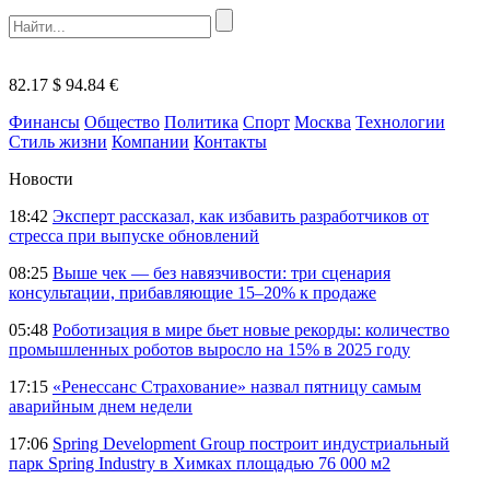
82.17 $
94.84 €
Финансы
Общество
Политика
Спорт
Москва
Технологии
Стиль жизни
Компании
Контакты
Новости
18:42
Эксперт рассказал, как избавить разработчиков от
стресса при выпуске обновлений
08:25
Выше чек — без навязчивости: три сценария
консультации, прибавляющие 15–20% к продаже
05:48
Роботизация в мире бьет новые рекорды: количество
промышленных роботов выросло на 15% в 2025 году
17:15
«Ренессанс Страхование» назвал пятницу самым
аварийным днем недели
17:06
Spring Development Group построит индустриальный
парк Spring Industry в Химках площадью 76 000 м2