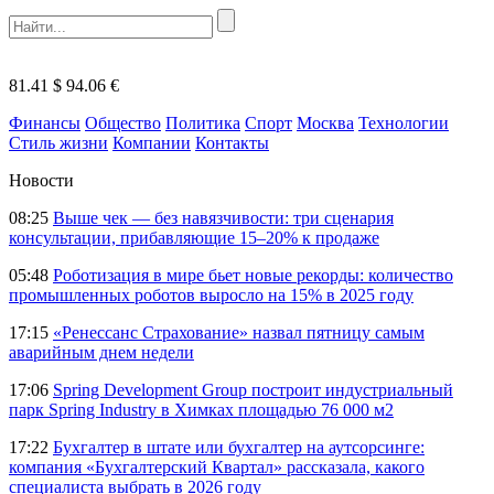
81.41 $
94.06 €
Финансы
Общество
Политика
Спорт
Москва
Технологии
Стиль жизни
Компании
Контакты
Новости
08:25
Выше чек — без навязчивости: три сценария
консультации, прибавляющие 15–20% к продаже
05:48
Роботизация в мире бьет новые рекорды: количество
промышленных роботов выросло на 15% в 2025 году
17:15
«Ренессанс Страхование» назвал пятницу самым
аварийным днем недели
17:06
Spring Development Group построит индустриальный
парк Spring Industry в Химках площадью 76 000 м2
17:22
Бухгалтер в штате или бухгалтер на аутсорсинге:
компания «Бухгалтерский Квартал» рассказала, какого
специалиста выбрать в 2026 году