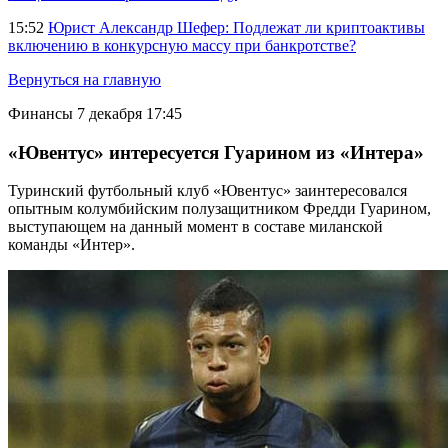
15:52
Юрист Александр Шефер: Подлежат ли криптоактивы
включению в конкурсную массу при банкротстве?
Вернуться на главную
Финансы
7 декабря 17:45
«Ювентус» интересуется Гуарином из «Интера»
Туринский футбольный клуб «Ювентус» заинтересовался
опытным колумбийским полузащитником Фредди Гуарином,
выступающем на данный момент в составе миланской
команды «Интер».