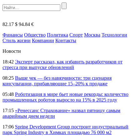
82.17 $
94.84 €
Финансы
Общество
Политика
Спорт
Москва
Технологии
Стиль жизни
Компании
Контакты
Новости
18:42
Эксперт рассказал, как избавить разработчиков от
стресса при выпуске обновлений
08:25
Выше чек — без навязчивости: три сценария
консультации, прибавляющие 15–20% к продаже
05:48
Роботизация в мире бьет новые рекорды: количество
промышленных роботов выросло на 15% в 2025 году
17:15
«Ренессанс Страхование» назвал пятницу самым
аварийным днем недели
17:06
Spring Development Group построит индустриальный
парк Spring Industry в Химках площадью 76 000 м2