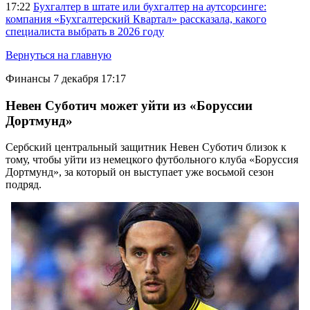
17:22
Бухгалтер в штате или бухгалтер на аутсорсинге:
компания «Бухгалтерский Квартал» рассказала, какого
специалиста выбрать в 2026 году
Вернуться на главную
Финансы
7 декабря 17:17
Невен Суботич может уйти из «Боруссии
Дортмунд»
Сербский центральный защитник Невен Суботич близок к
тому, чтобы уйти из немецкого футбольного клуба «Боруссия
Дортмунд», за который он выступает уже восьмой сезон
подряд.