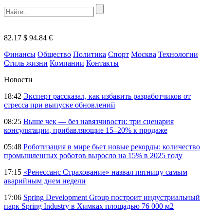
82.17 $
94.84 €
Финансы
Общество
Политика
Спорт
Москва
Технологии
Стиль жизни
Компании
Контакты
Новости
18:42
Эксперт рассказал, как избавить разработчиков от
стресса при выпуске обновлений
08:25
Выше чек — без навязчивости: три сценария
консультации, прибавляющие 15–20% к продаже
05:48
Роботизация в мире бьет новые рекорды: количество
промышленных роботов выросло на 15% в 2025 году
17:15
«Ренессанс Страхование» назвал пятницу самым
аварийным днем недели
17:06
Spring Development Group построит индустриальный
парк Spring Industry в Химках площадью 76 000 м2