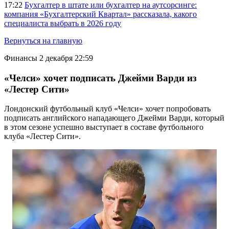
17:22
Бухгалтер в штате или бухгалтер на аутсорсинге:
компания «Бухгалтерский Квартал» рассказала, какого
специалиста выбрать в 2026 году
Вернуться на главную
Финансы
2 декабря 22:59
«Челси» хочет подписать Джейми Варди из
«Лестер Сити»
Лондонский футбольный клуб «Челси» хочет попробовать
подписать английского нападающего Джейми Варди, который
в этом сезоне успешно выступает в составе футбольного
клуба «Лестер Сити».