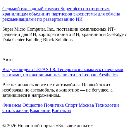
Седьмой ежегодный саммит Supermicro по открытым
хранилищам объединит партнеров экосистемы для обмена
рекомендациями по развертыванию ИИ
Super Micro Computer, Inc., поставщик комплексных ИТ-
решений для ИИ, корпоративного ИИ, хранилищ и 5G/Edge с
Data Center Building Block Solutions...
Авто
Вы уже видели LEPAS L8. Теперь познакомьтесь с первыми
эскизами, положившими начало стилю Leopard Aesthetics
Все начиналось вовсе не с автомобиля. Первый эскиз
изображал не автомобиль, а животное — не бегущее, а
затаившееся в напряженном...
Финансы
Общество
Политика
Спорт
Москва
Технологии
Стиль жизни
Компании
Контакты
© 2026 Новостной портал «Большие деньги»