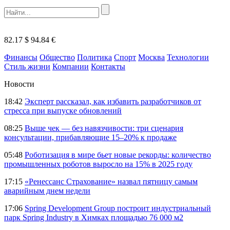
82.17 $
94.84 €
Финансы
Общество
Политика
Спорт
Москва
Технологии
Стиль жизни
Компании
Контакты
Новости
18:42
Эксперт рассказал, как избавить разработчиков от
стресса при выпуске обновлений
08:25
Выше чек — без навязчивости: три сценария
консультации, прибавляющие 15–20% к продаже
05:48
Роботизация в мире бьет новые рекорды: количество
промышленных роботов выросло на 15% в 2025 году
17:15
«Ренессанс Страхование» назвал пятницу самым
аварийным днем недели
17:06
Spring Development Group построит индустриальный
парк Spring Industry в Химках площадью 76 000 м2