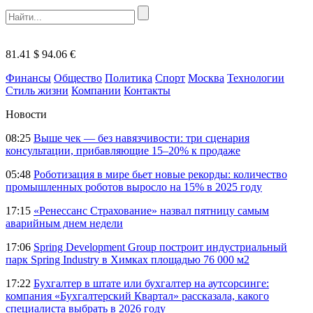
81.41 $
94.06 €
Финансы
Общество
Политика
Спорт
Москва
Технологии
Стиль жизни
Компании
Контакты
Новости
08:25
Выше чек — без навязчивости: три сценария
консультации, прибавляющие 15–20% к продаже
05:48
Роботизация в мире бьет новые рекорды: количество
промышленных роботов выросло на 15% в 2025 году
17:15
«Ренессанс Страхование» назвал пятницу самым
аварийным днем недели
17:06
Spring Development Group построит индустриальный
парк Spring Industry в Химках площадью 76 000 м2
17:22
Бухгалтер в штате или бухгалтер на аутсорсинге:
компания «Бухгалтерский Квартал» рассказала, какого
специалиста выбрать в 2026 году