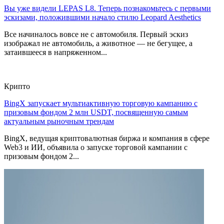
Вы уже видели LEPAS L8. Теперь познакомьтесь с первыми
эскизами, положившими начало стилю Leopard Aesthetics
Все начиналось вовсе не с автомобиля. Первый эскиз
изображал не автомобиль, а животное — не бегущее, а
затаившееся в напряженном...
Крипто
BingX запускает мультиактивную торговую кампанию с
призовым фондом 2 млн USDT, посвященную самым
актуальным рыночным трендам
BingX, ведущая криптовалютная биржа и компания в сфере
Web3 и ИИ, объявила о запуске торговой кампании с
призовым фондом 2...