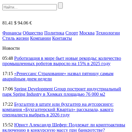
81.41 $
94.06 €
Финансы
Общество
Политика
Спорт
Москва
Технологии
Стиль жизни
Компании
Контакты
Новости
05:48
Роботизация в мире бьет новые рекорды: количество
промышленных роботов выросло на 15% в 2025 году
17:15
«Ренессанс Страхование» назвал пятницу самым
аварийным днем недели
17:06
Spring Development Group построит индустриальный
парк Spring Industry в Химках площадью 76 000 м2
17:22
Бухгалтер в штате или бухгалтер на аутсорсинге:
компания «Бухгалтерский Квартал» рассказала, какого
специалиста выбрать в 2026 году
15:52
Юрист Александр Шефер: Подлежат ли криптоактивы
включению в конкурсную массу при банкротстве?