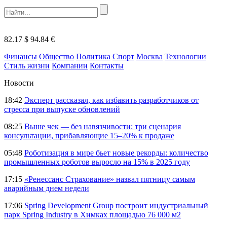
82.17 $
94.84 €
Финансы
Общество
Политика
Спорт
Москва
Технологии
Стиль жизни
Компании
Контакты
Новости
18:42
Эксперт рассказал, как избавить разработчиков от
стресса при выпуске обновлений
08:25
Выше чек — без навязчивости: три сценария
консультации, прибавляющие 15–20% к продаже
05:48
Роботизация в мире бьет новые рекорды: количество
промышленных роботов выросло на 15% в 2025 году
17:15
«Ренессанс Страхование» назвал пятницу самым
аварийным днем недели
17:06
Spring Development Group построит индустриальный
парк Spring Industry в Химках площадью 76 000 м2