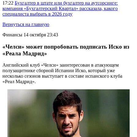
17:22
Бухгалтер в штате или бухгалтер на аутсорсинге:
компания «Бухгалтерский Квартал» рассказала, какого
специалиста выбрать в 2026 году
Вернуться на главную
Финансы
14 октября 23:43
«Челси» может попробовать подписать Иско из
«Реала Мадрид»
Английский клуб «Челси» заинтересован в атакующем
полузащитнике сборной Испании Иско, который уже
несколько сезонов выступает в составе испанского клуба
«Реал Мадрид».