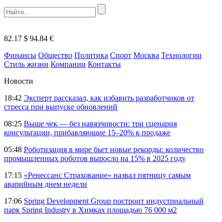
82.17 $
94.84 €
Финансы
Общество
Политика
Спорт
Москва
Технологии
Стиль жизни
Компании
Контакты
Новости
18:42
Эксперт рассказал, как избавить разработчиков от
стресса при выпуске обновлений
08:25
Выше чек — без навязчивости: три сценария
консультации, прибавляющие 15–20% к продаже
05:48
Роботизация в мире бьет новые рекорды: количество
промышленных роботов выросло на 15% в 2025 году
17:15
«Ренессанс Страхование» назвал пятницу самым
аварийным днем недели
17:06
Spring Development Group построит индустриальный
парк Spring Industry в Химках площадью 76 000 м2