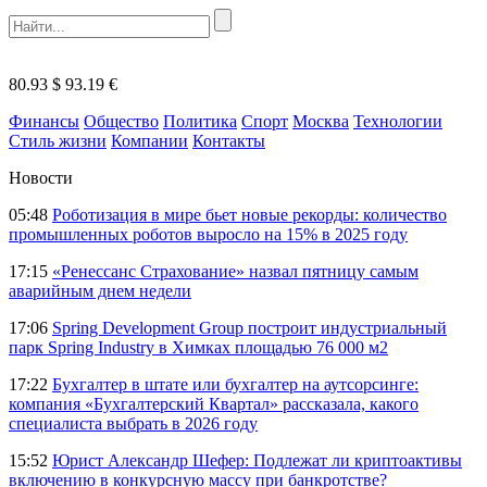
80.93 $
93.19 €
Финансы
Общество
Политика
Спорт
Москва
Технологии
Стиль жизни
Компании
Контакты
Новости
05:48
Роботизация в мире бьет новые рекорды: количество
промышленных роботов выросло на 15% в 2025 году
17:15
«Ренессанс Страхование» назвал пятницу самым
аварийным днем недели
17:06
Spring Development Group построит индустриальный
парк Spring Industry в Химках площадью 76 000 м2
17:22
Бухгалтер в штате или бухгалтер на аутсорсинге:
компания «Бухгалтерский Квартал» рассказала, какого
специалиста выбрать в 2026 году
15:52
Юрист Александр Шефер: Подлежат ли криптоактивы
включению в конкурсную массу при банкротстве?