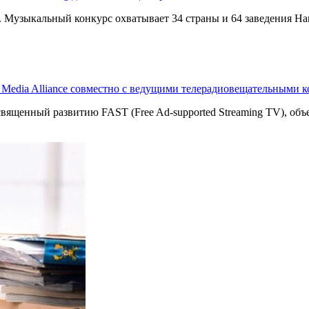
g. Музыкальный конкурс охватывает 34 страны и 64 заведения Har
T Media Alliance совместно с ведущими телерадиовещательными 
священный развитию FAST (Free Ad-supported Streaming TV), о