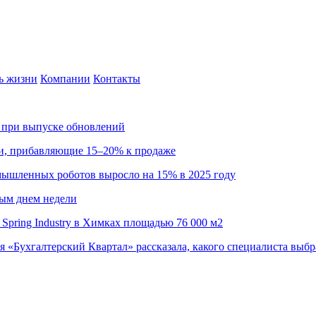
ь жизни
Компании
Контакты
са при выпуске обновлений
ии, прибавляющие 15–20% к продаже
омышленных роботов выросло на 15% в 2025 году
ным днем недели
Spring Industry в Химках площадью 76 000 м2
я «Бухгалтерский Квартал» рассказала, какого специалиста выбр