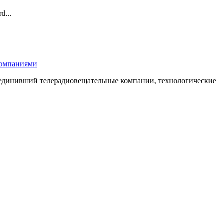
d...
компаниями
бъединивший телерадиовещательные компании, технологические