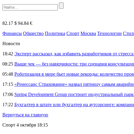
82.17 $
94.84 €
Финансы
Общество
Политика
Спорт
Москва
Технологии
Стил
Новости
18:42
Эксперт рассказал, как избавить разработчиков от стрес
08:25
Выше чек — без навязчивости: три сценария консультац
05:48
Роботизация в мире бьет новые рекорды: количество пр
17:15
«Ренессанс Страхование» назвал пятницу самым аварий
17:06
Spring Development Group построит индустриальный парк 
17:22
Бухгалтер в штате или бухгалтер на аутсорсинге: компани
Вернуться на главную
Спорт
4 октября 18:15