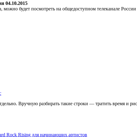
я 04.10.2015
, можно будет посмотреть на общедоступном телеканале России 
с
дельно. Вручную разбирать такие строки — тратить время и риск
ard Rock Rising для начинающих артистов