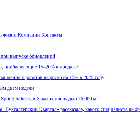
ь жизни
Компании
Контакты
са при выпуске обновлений
ии, прибавляющие 15–20% к продаже
омышленных роботов выросло на 15% в 2025 году
ным днем недели
Spring Industry в Химках площадью 76 000 м2
я «Бухгалтерский Квартал» рассказала, какого специалиста выбр