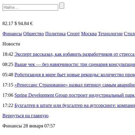
82.17 $
94.84 €
Финансы
Общество
Политика
Спорт
Москва
Технологии
Стил
Новости
18:42
Эксперт рассказал, как избавить разработчиков от стрес
08:25
Выше чек — без навязчивости: три сценария консультац
05:48
Роботизация в мире бьет новые рекорды: количество пр
17:15
«Ренессанс Страхование» назвал пятницу самым аварий
17:06
Spring Development Group построит индустриальный парк 
17:22
Бухгалтер в штате или бухгалтер на аутсорсинге: компани
Вернуться на главную
Финансы
28 января 07:57