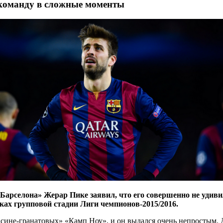
команду в сложные моменты
Барселона» Жерар Пике заявил, что его совершенно не удив
ках групповой стадии Лиги чемпионов-2015/2016.
сине-гранатовых» «Камп Ноу», и он выдался очень непростым. 