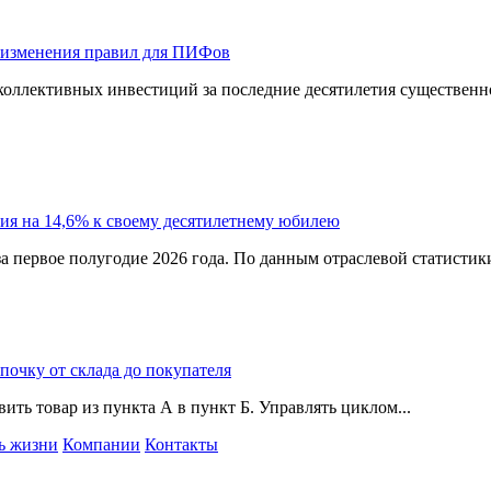
 изменения правил для ПИФов
оллективных инвестиций за последние десятилетия существенно
ия на 14,6% к своему десятилетнему юбилею
а первое полугодие 2026 года. По данным отраслевой статистик
епочку от склада до покупателя
ить товар из пункта А в пункт Б. Управлять циклом...
ь жизни
Компании
Контакты