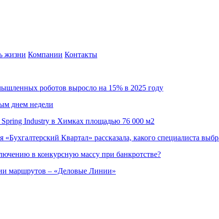
ь жизни
Компании
Контакты
омышленных роботов выросло на 15% в 2025 году
ным днем недели
Spring Industry в Химках площадью 76 000 м2
я «Бухгалтерский Квартал» рассказала, какого специалиста выбр
ючению в конкурсную массу при банкротстве?
ции маршрутов – «Деловые Линии»