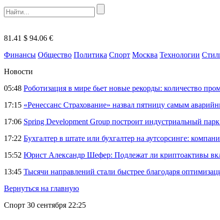
81.41 $
94.06 €
Финансы
Общество
Политика
Спорт
Москва
Технологии
Стил
Новости
05:48
Роботизация в мире бьет новые рекорды: количество пр
17:15
«Ренессанс Страхование» назвал пятницу самым аварий
17:06
Spring Development Group построит индустриальный парк 
17:22
Бухгалтер в штате или бухгалтер на аутсорсинге: компани
15:52
Юрист Александр Шефер: Подлежат ли криптоактивы вкл
13:45
Тысячи направлений стали быстрее благодаря оптимиза
Вернуться на главную
Спорт
30 сентября 22:25