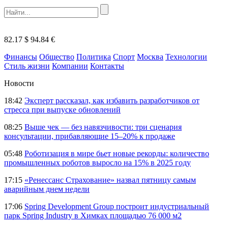
82.17 $
94.84 €
Финансы
Общество
Политика
Спорт
Москва
Технологии
Стиль жизни
Компании
Контакты
Новости
18:42
Эксперт рассказал, как избавить разработчиков от
стресса при выпуске обновлений
08:25
Выше чек — без навязчивости: три сценария
консультации, прибавляющие 15–20% к продаже
05:48
Роботизация в мире бьет новые рекорды: количество
промышленных роботов выросло на 15% в 2025 году
17:15
«Ренессанс Страхование» назвал пятницу самым
аварийным днем недели
17:06
Spring Development Group построит индустриальный
парк Spring Industry в Химках площадью 76 000 м2