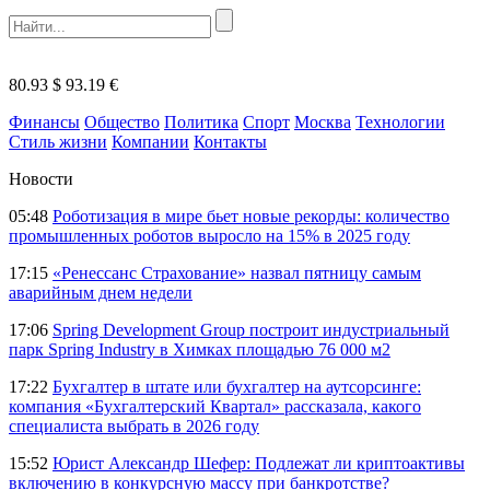
80.93 $
93.19 €
Финансы
Общество
Политика
Спорт
Москва
Технологии
Стиль жизни
Компании
Контакты
Новости
05:48
Роботизация в мире бьет новые рекорды: количество
промышленных роботов выросло на 15% в 2025 году
17:15
«Ренессанс Страхование» назвал пятницу самым
аварийным днем недели
17:06
Spring Development Group построит индустриальный
парк Spring Industry в Химках площадью 76 000 м2
17:22
Бухгалтер в штате или бухгалтер на аутсорсинге:
компания «Бухгалтерский Квартал» рассказала, какого
специалиста выбрать в 2026 году
15:52
Юрист Александр Шефер: Подлежат ли криптоактивы
включению в конкурсную массу при банкротстве?