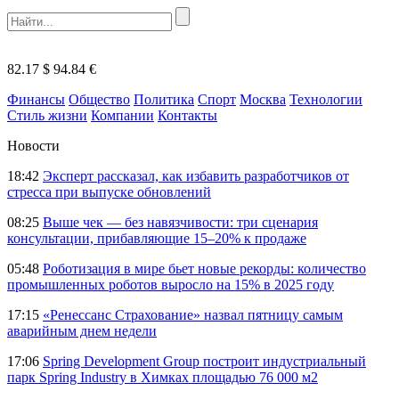
82.17 $
94.84 €
Финансы
Общество
Политика
Спорт
Москва
Технологии
Стиль жизни
Компании
Контакты
Новости
18:42
Эксперт рассказал, как избавить разработчиков от
стресса при выпуске обновлений
08:25
Выше чек — без навязчивости: три сценария
консультации, прибавляющие 15–20% к продаже
05:48
Роботизация в мире бьет новые рекорды: количество
промышленных роботов выросло на 15% в 2025 году
17:15
«Ренессанс Страхование» назвал пятницу самым
аварийным днем недели
17:06
Spring Development Group построит индустриальный
парк Spring Industry в Химках площадью 76 000 м2