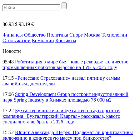
80.93 $
93.19 €
Финансы
Общество
Политика
Спорт
Москва
Технологии
Стиль жизни
Компании
Контакты
Новости
05:48
Роботизация в мире бьет новые рекорды: количество
промышленных роботов выросло на 15% в 2025 году
17:15
«Ренессанс Страхование» назвал пятницу самым
аварийным днем недели
17:06
Spring Development Group построит индустриальный
парк Spring Industry в Химках площадью 76 000 м2
17:22
Бухгалтер в штате или бухгалтер на аутсорсинге:
компания «Бухгалтерский Квартал» рассказала, какого
специалиста выбрать в 2026 году
15:52
Юрист Александр Шефер: Подлежат ли криптоактивы
включению в конкурсную массу при банкротстве?