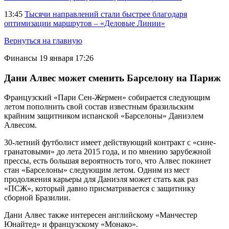
13:45
Тысячи направлений стали быстрее благодаря
оптимизации маршрутов – «Деловые Линии»
Вернуться на главную
Финансы
19 января 17:26
Дани Алвес может сменить Барселону на Париж
Французский «Пари Сен-Жермен» собирается следующим
летом пополнить свой состав известным бразильским
крайним защитником испанской «Барселоны» Даниэлем
Алвесом.
30-летний футболист имеет действующий контракт с «сине-
гранатовыми» до лета 2015 года, и по мнению зарубежной
прессы, есть большая вероятность того, что Алвес покинет
стан «Барселоны» следующим летом. Одним из мест
продолжения карьеры для Даниэля может стать как раз
«ПСЖ», который давно присматривается с защитнику
сборной Бразилии.
Дани Алвес также интересен английскому «Манчестер
Юнайтед» и французскому «Монако».