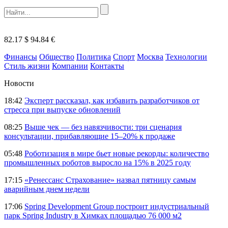
82.17 $
94.84 €
Финансы
Общество
Политика
Спорт
Москва
Технологии
Стиль жизни
Компании
Контакты
Новости
18:42
Эксперт рассказал, как избавить разработчиков от
стресса при выпуске обновлений
08:25
Выше чек — без навязчивости: три сценария
консультации, прибавляющие 15–20% к продаже
05:48
Роботизация в мире бьет новые рекорды: количество
промышленных роботов выросло на 15% в 2025 году
17:15
«Ренессанс Страхование» назвал пятницу самым
аварийным днем недели
17:06
Spring Development Group построит индустриальный
парк Spring Industry в Химках площадью 76 000 м2