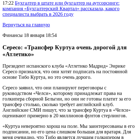
17:22
Бухгалтер в штате или бухгалтер на аутсорсинге:
компания «Бухгалтерский Квартал» рассказала, какого
специалиста выбрать в 2026 году
Вернуться на главную
Финансы
18 января 18:54
Сересо: «Трансфер Куртуа очень дорогой для
«Атлетико»
Президент испанского клуба «Атлетико Мадрид» Энрике
Сересо признался, что они хотят подписать на постоянной
основе Тибо Куртуа, но это очень дорого.
Сересо заявил, что они планируют переговоры с
руководством «Челси», которому принадлежат права на
голкипера сборной Бельгии, но они не готовы платит за его
трансфер столько, сколько требует английский клуб.
Английские СМИ пишут, что за трансфер Куртуа в «Челси»
оценивают примерно в 20 миллионов фунтов стерлингов.
«Куртуа невероятно хорош на поле. Мы заинтересованы в его
подписании, но его цена слишком большая для вратаря. Для
меня очевидно, что Тибо является лучшим голкипером в