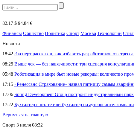
82.17 $
94.84 €
Финансы
Общество
Политика
Спорт
Москва
Технологии
Стил
Новости
18:42
Эксперт рассказал, как избавить разработчиков от стрес
08:25
Выше чек — без навязчивости: три сценария консультац
05:48
Роботизация в мире бьет новые рекорды: количество пр
17:15
«Ренессанс Страхование» назвал пятницу самым аварий
17:06
Spring Development Group построит индустриальный парк 
17:22
Бухгалтер в штате или бухгалтер на аутсорсинге: компани
Вернуться на главную
Спорт
3 июля 08:32