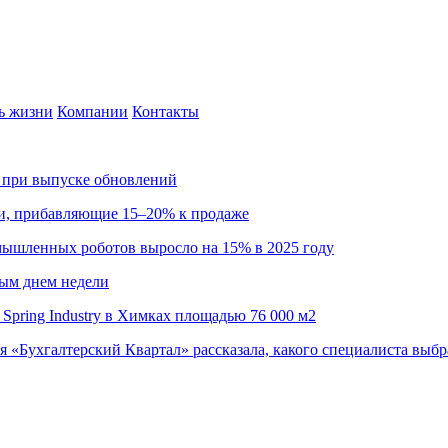
ь жизни
Компании
Контакты
са при выпуске обновлений
ии, прибавляющие 15–20% к продаже
омышленных роботов выросло на 15% в 2025 году
ным днем недели
Spring Industry в Химках площадью 76 000 м2
я «Бухгалтерский Квартал» рассказала, какого специалиста выбр