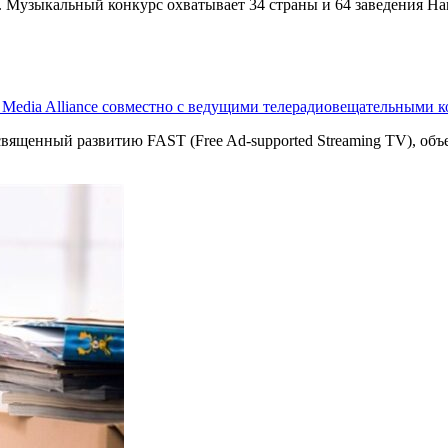
g. Музыкальный конкурс охватывает 34 страны и 64 заведения Har
T Media Alliance совместно с ведущими телерадиовещательными 
священный развитию FAST (Free Ad-supported Streaming TV), о