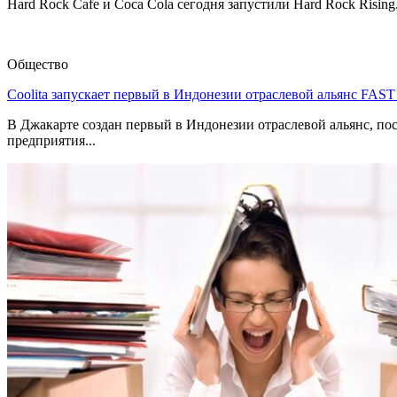
Hard Rock Cafe и Coca Cola сегодня запустили Hard Rock Risin
Общество
Coolita запускает первый в Индонезии отраслевой альянс FAS
В Джакарте создан первый в Индонезии отраслевой альянс, по
предприятия...