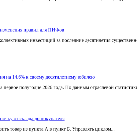
 изменения правил для ПИФов
оллективных инвестиций за последние десятилетия существенно
ия на 14,6% к своему десятилетнему юбилею
а первое полугодие 2026 года. По данным отраслевой статистик
епочку от склада до покупателя
ить товар из пункта А в пункт Б. Управлять циклом...