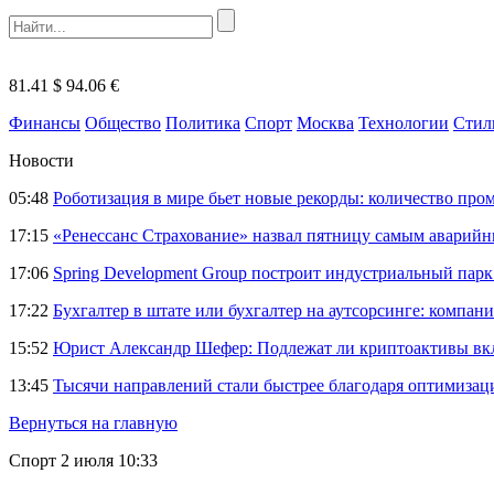
81.41 $
94.06 €
Финансы
Общество
Политика
Спорт
Москва
Технологии
Стил
Новости
05:48
Роботизация в мире бьет новые рекорды: количество пр
17:15
«Ренессанс Страхование» назвал пятницу самым аварий
17:06
Spring Development Group построит индустриальный парк 
17:22
Бухгалтер в штате или бухгалтер на аутсорсинге: компани
15:52
Юрист Александр Шефер: Подлежат ли криптоактивы вкл
13:45
Тысячи направлений стали быстрее благодаря оптимиза
Вернуться на главную
Спорт
2 июля 10:33