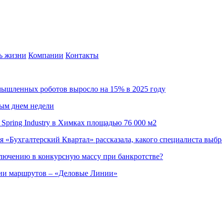
ь жизни
Компании
Контакты
омышленных роботов выросло на 15% в 2025 году
ным днем недели
Spring Industry в Химках площадью 76 000 м2
я «Бухгалтерский Квартал» рассказала, какого специалиста выбр
ючению в конкурсную массу при банкротстве?
ции маршрутов – «Деловые Линии»