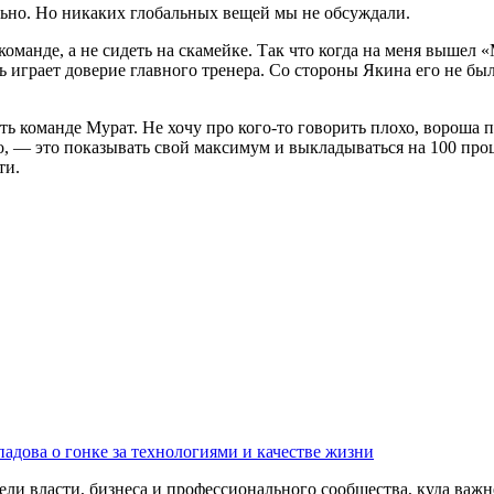
ально. Но никаких глобальных вещей мы не обсуждали.
оманде, а не сидеть на скамейке. Так что когда на меня вышел «
 играет доверие главного тренера. Со стороны Якина его не был
ть команде Мурат. Не хочу про кого-то говорить плохо, вороша п
но, — это показывать свой максимум и выкладываться на 100 про
ти.
адова о гонке за технологиями и качестве жизни
ли власти, бизнеса и профессионального сообщества, куда важне