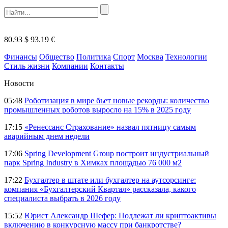
80.93 $
93.19 €
Финансы
Общество
Политика
Спорт
Москва
Технологии
Стиль жизни
Компании
Контакты
Новости
05:48
Роботизация в мире бьет новые рекорды: количество
промышленных роботов выросло на 15% в 2025 году
17:15
«Ренессанс Страхование» назвал пятницу самым
аварийным днем недели
17:06
Spring Development Group построит индустриальный
парк Spring Industry в Химках площадью 76 000 м2
17:22
Бухгалтер в штате или бухгалтер на аутсорсинге:
компания «Бухгалтерский Квартал» рассказала, какого
специалиста выбрать в 2026 году
15:52
Юрист Александр Шефер: Подлежат ли криптоактивы
включению в конкурсную массу при банкротстве?