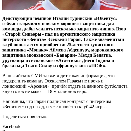
Действующий чемпион Италии туринский «Ювентус»
сейчас озадачился поиском хорошего защитника для
команды, дабы усилить несколько защитную линию. Взор
«Старой Синьоры» пал на аргентинского защитника
питерского «Зенита» Эсекьеля Гарая. Также знаменитый
клуб попытается приобрести: 25-летнего тунисского
защитника «Монако» Аймена Абденнуру, марокканского
защитника мюнхенской «Баварии» Мехди Бенатиа,
уругвайца из испанского «Атлетико» Диего Година и
бразильца Тьяго Силву из французского «ПСЖ».
В английских СМИ также ходит такая информация, что
подкрепить команду Эсекьелем Гараем не прочь и
лондонский «Арсенал», причём отдать за данного футболиста
клуб готов не мало — 18 миллионов евро.
Напомним, что Гарай подписал контракт с питерским
«Зенитом» год назад, и уже провёл за клуб 42 игры.
Поделиться новостью:
Facebook