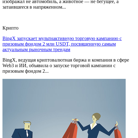
изображал не автомобиль, а животное — не бегущее, а
затаившееся в напряженном...
Крипто
BingX запускает мультиактивную торговую кампанию с
призовым фондом 2 млн USDT, посвященную самым
актуальным рыночным трендам
BingX, ведущая криптовалютная биржа и компания в сфере
Web3 и ИИ, объявила о запуске торговой кампании с
призовым фондом 2...