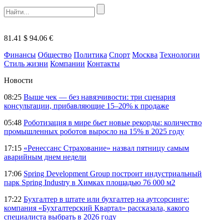
81.41 $
94.06 €
Финансы
Общество
Политика
Спорт
Москва
Технологии
Стиль жизни
Компании
Контакты
Новости
08:25
Выше чек — без навязчивости: три сценария
консультации, прибавляющие 15–20% к продаже
05:48
Роботизация в мире бьет новые рекорды: количество
промышленных роботов выросло на 15% в 2025 году
17:15
«Ренессанс Страхование» назвал пятницу самым
аварийным днем недели
17:06
Spring Development Group построит индустриальный
парк Spring Industry в Химках площадью 76 000 м2
17:22
Бухгалтер в штате или бухгалтер на аутсорсинге:
компания «Бухгалтерский Квартал» рассказала, какого
специалиста выбрать в 2026 году