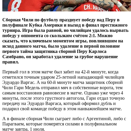
Сборная Чили по футболу празднует победу над Перу в
полуфинале Кубка Америки и выход в финал престижного
турнира. Игра была равной, но чилийцам удалось вырвать
победу у оппонента со скользким счётом 2:1. Можно
сказать, что ключевым моментом игры, повлиявшим на
исход данного матча, было удаление в первой половине
первого тайма защитника сборной Перу Карлоса
Самбрано, он заработал удаление за грубое нарушение
правил.
Первый гол в этом матче был забит на 42-й минуте, когда
отметился точным ударом 25-летний нападающий чилийцев
Эдуардо Варгас. А на 60-й минуте матча защитник сборной
Чили Гари Медель отправил мяч в собственные ворота, тем
самым восстановив равновесие в матче. Однако уже через 4
минуты, после этого грустного автогола, Гари отдал точную
передачу на Эдуардо Варгаса, который оформил дубль и
подарил свой команде победу в этом наиважнейшем матче.
А в финале сборная Чили сыграет либо с Аргентиной, либо с
Парагваем, которые померятся силами в полуфинальном
матче завтра, 1 июля.