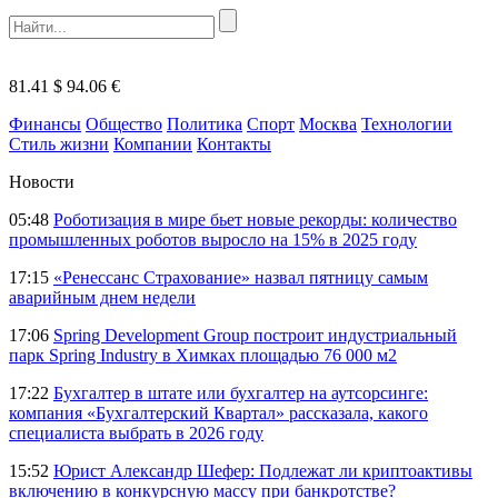
81.41 $
94.06 €
Финансы
Общество
Политика
Спорт
Москва
Технологии
Стиль жизни
Компании
Контакты
Новости
05:48
Роботизация в мире бьет новые рекорды: количество
промышленных роботов выросло на 15% в 2025 году
17:15
«Ренессанс Страхование» назвал пятницу самым
аварийным днем недели
17:06
Spring Development Group построит индустриальный
парк Spring Industry в Химках площадью 76 000 м2
17:22
Бухгалтер в штате или бухгалтер на аутсорсинге:
компания «Бухгалтерский Квартал» рассказала, какого
специалиста выбрать в 2026 году
15:52
Юрист Александр Шефер: Подлежат ли криптоактивы
включению в конкурсную массу при банкротстве?