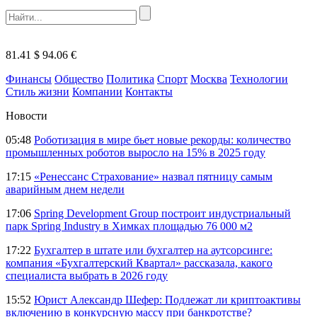
81.41 $
94.06 €
Финансы
Общество
Политика
Спорт
Москва
Технологии
Стиль жизни
Компании
Контакты
Новости
05:48
Роботизация в мире бьет новые рекорды: количество
промышленных роботов выросло на 15% в 2025 году
17:15
«Ренессанс Страхование» назвал пятницу самым
аварийным днем недели
17:06
Spring Development Group построит индустриальный
парк Spring Industry в Химках площадью 76 000 м2
17:22
Бухгалтер в штате или бухгалтер на аутсорсинге:
компания «Бухгалтерский Квартал» рассказала, какого
специалиста выбрать в 2026 году
15:52
Юрист Александр Шефер: Подлежат ли криптоактивы
включению в конкурсную массу при банкротстве?