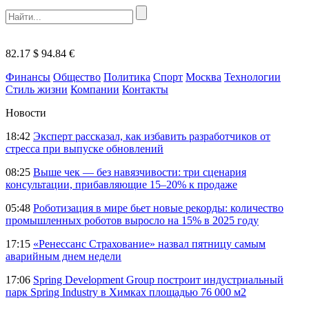
82.17 $
94.84 €
Финансы
Общество
Политика
Спорт
Москва
Технологии
Стиль жизни
Компании
Контакты
Новости
18:42
Эксперт рассказал, как избавить разработчиков от
стресса при выпуске обновлений
08:25
Выше чек — без навязчивости: три сценария
консультации, прибавляющие 15–20% к продаже
05:48
Роботизация в мире бьет новые рекорды: количество
промышленных роботов выросло на 15% в 2025 году
17:15
«Ренессанс Страхование» назвал пятницу самым
аварийным днем недели
17:06
Spring Development Group построит индустриальный
парк Spring Industry в Химках площадью 76 000 м2