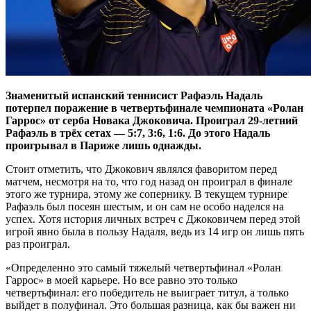
Знаменитый испанский теннисист Рафаэль Надаль
потерпел поражение в четвертьфинале чемпионата «Ролан
Гаррос» от серба Новака Джоковича. Проиграл 29-летний
Рафаэль в трёх сетах — 5:7, 3:6, 1:6. До этого Надаль
проигрывал в Париже лишь однажды.
Стоит отметить, что Джокович являлся фаворитом перед
матчем, несмотря на то, что год назад он проиграл в финале
этого же турнира, этому же сопернику. В текущем турнире
Рафаэль был посеян шестым, и он сам не особо наделся на
успех. Хотя история личных встреч с Джоковичем перед этой
игрой явно была в пользу Надаля, ведь из 14 игр он лишь пять
раз проиграл.
«Определенно это самый тяжелый четвертьфинал «Ролан
Гаррос» в моей карьере. Но все равно это только
четвертьфинал: его победитель не выиграет титул, а только
выйдет в полуфинал. Это большая разница, как бы важен ни