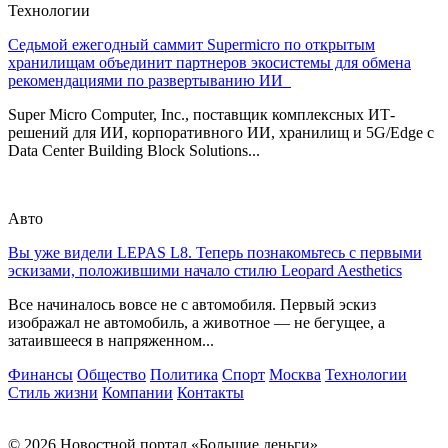
Технологии
Седьмой ежегодный саммит Supermicro по открытым
хранилищам объединит партнеров экосистемы для обмена
рекомендациями по развертыванию ИИ
Super Micro Computer, Inc., поставщик комплексных ИТ-
решений для ИИ, корпоративного ИИ, хранилищ и 5G/Edge с
Data Center Building Block Solutions...
Авто
Вы уже видели LEPAS L8. Теперь познакомьтесь с первыми
эскизами, положившими начало стилю Leopard Aesthetics
Все начиналось вовсе не с автомобиля. Первый эскиз
изображал не автомобиль, а животное — не бегущее, а
затаившееся в напряженном...
Финансы
Общество
Политика
Спорт
Москва
Технологии
Стиль жизни
Компании
Контакты
© 2026 Новостной портал «Большие деньги»