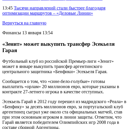
13:45
Тысячи направлений стали быстрее благодаря
оптимизации маршрутов – «Деловые Линии»
Вернуться на главную
Финансы
13 января 13:54
«Зенит» может выкупить трансфер Эсекьеля
Гарая
Футбольный клуб из российской Премьер-лиги «Зенит»
может в январе выкупить трансфер аргентинского
центрального защитника «Бенфики» Эсекьеля Гарая.
Сообщается о том, что «сине-бело-голубые» готовы
выплатить «орлам» 20 миллионов евро, которые указаны в
контракте 27-летнего игрока в качестве отступных.
Эсекьель Гарай в 2012 году перешел из мадридского «Реала» в
«Бенфику» за десять миллионов евро, за португальский клуб
аргентинец сыграл уже около ста официальных матчей, став
при этом основным игроком в линии защиты. Отметим, что
Гарай является победителем Олимпийских игр 2008 года в
составе сборной Аргентины.