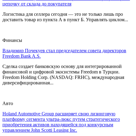
цепочку от склада до покупателя
Логистика для селлера сегодня — это не только лишь про
доставить товар из пункта А в пункт Б. Управлять циклом...
Финансы
Владимир Почекуев стал председателем совета директоров
Freedom Bank A.Ş.
Сделка создает банковскую основу для интегрированной
финансовой и цифровой экосистемы Freedom в Турции.
Freedom Holding Corp. (NASDAQ: FRHC), международная
диверсифицированная...
Авто
Holand Automotive Group расширяет свою лизинговую
платформу сегмента ультра-люкс путем стратегического
приобретения активов находящейся под конкурсным
управлением John Scotti Leasing Inc.