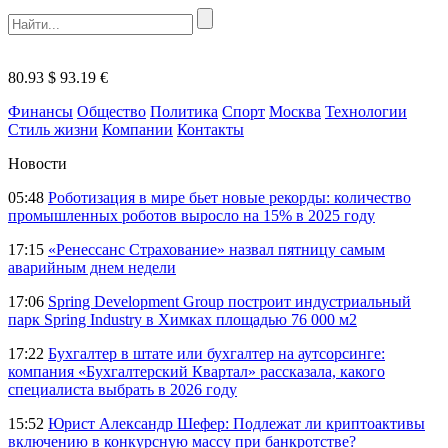
80.93 $
93.19 €
Финансы
Общество
Политика
Спорт
Москва
Технологии
Стиль жизни
Компании
Контакты
Новости
05:48
Роботизация в мире бьет новые рекорды: количество
промышленных роботов выросло на 15% в 2025 году
17:15
«Ренессанс Страхование» назвал пятницу самым
аварийным днем недели
17:06
Spring Development Group построит индустриальный
парк Spring Industry в Химках площадью 76 000 м2
17:22
Бухгалтер в штате или бухгалтер на аутсорсинге:
компания «Бухгалтерский Квартал» рассказала, какого
специалиста выбрать в 2026 году
15:52
Юрист Александр Шефер: Подлежат ли криптоактивы
включению в конкурсную массу при банкротстве?