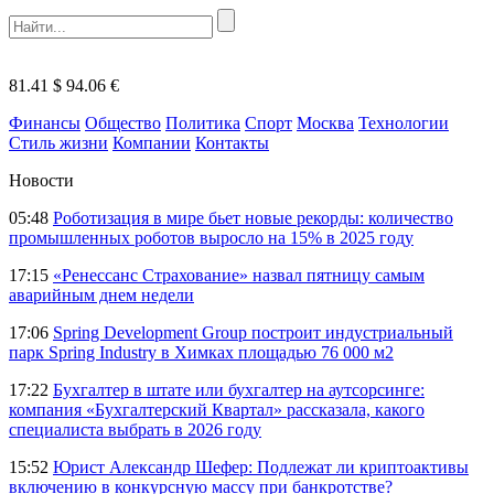
81.41 $
94.06 €
Финансы
Общество
Политика
Спорт
Москва
Технологии
Стиль жизни
Компании
Контакты
Новости
05:48
Роботизация в мире бьет новые рекорды: количество
промышленных роботов выросло на 15% в 2025 году
17:15
«Ренессанс Страхование» назвал пятницу самым
аварийным днем недели
17:06
Spring Development Group построит индустриальный
парк Spring Industry в Химках площадью 76 000 м2
17:22
Бухгалтер в штате или бухгалтер на аутсорсинге:
компания «Бухгалтерский Квартал» рассказала, какого
специалиста выбрать в 2026 году
15:52
Юрист Александр Шефер: Подлежат ли криптоактивы
включению в конкурсную массу при банкротстве?