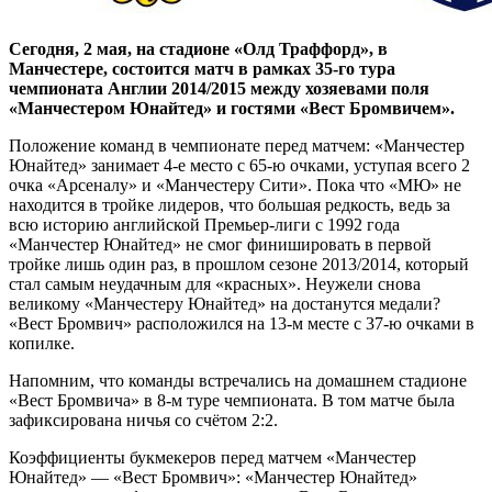
Сегодня, 2 мая, на стадионе «Олд Траффорд», в
Манчестере, состоится матч в рамках 35-го тура
чемпионата Англии 2014/2015 между хозяевами поля
«Манчестером Юнайтед» и гостями «Вест Бромвичем».
Положение команд в чемпионате перед матчем: «Манчестер
Юнайтед» занимает 4-е место с 65-ю очками, уступая всего 2
очка «Арсеналу» и «Манчестеру Сити». Пока что «МЮ» не
находится в тройке лидеров, что большая редкость, ведь за
всю историю английской Премьер-лиги с 1992 года
«Манчестер Юнайтед» не смог финишировать в первой
тройке лишь один раз, в прошлом сезоне 2013/2014, который
стал самым неудачным для «красных». Неужели снова
великому «Манчестеру Юнайтед» на достанутся медали?
«Вест Бромвич» расположился на 13-м месте с 37-ю очками в
копилке.
Напомним, что команды встречались на домашнем стадионе
«Вест Бромвича» в 8-м туре чемпионата. В том матче была
зафиксирована ничья со счётом 2:2.
Коэффициенты букмекеров перед матчем «Манчестер
Юнайтед» — «Вест Бромвич»: «Манчестер Юнайтед»